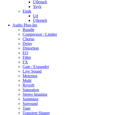
Üflemeli
Yaylı
Etnik
Ud
Üflemeli
Audio Plug-Ins
Bundle
Compressor / Limiter
Chorus
Delay
Distortion
EQ
Filter
FX
Gate / Expander
Live Sound
Metering
Multi
Reverb
Saturation
Stereo Imaging
Summing
Surround
Tape
Transient Shaper