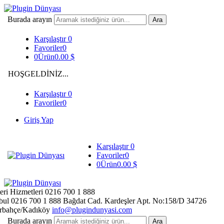
Burada arayın
Karşılaştır
0
Favoriler
0
0
Ürün
0.00
$
HOŞGELDİNİZ...
Karşılaştır
0
Favoriler
0
Giriş Yap
Karşılaştır
0
Favoriler
0
0
Ürün
0.00
$
eri Hizmetleri
0216 700 1 888
bul
0216 700 1 888
Bağdat Cad. Kardeşler Apt. No:158/D
34726
rbahçe/Kadıköy
info@plugindunyasi.com
Burada arayın