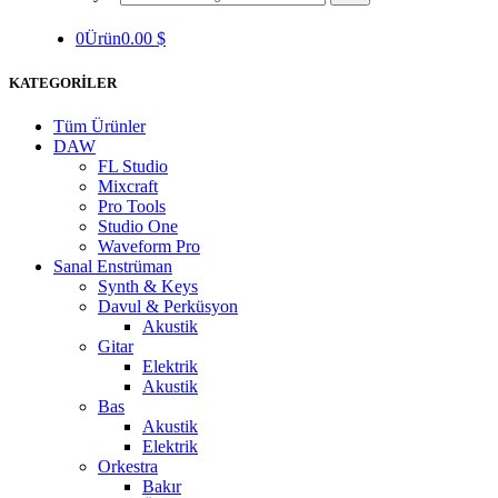
0
Ürün
0.00
$
KATEGORİLER
Tüm Ürünler
DAW
FL Studio
Mixcraft
Pro Tools
Studio One
Waveform Pro
Sanal Enstrüman
Synth & Keys
Davul & Perküsyon
Akustik
Gitar
Elektrik
Akustik
Bas
Akustik
Elektrik
Orkestra
Bakır