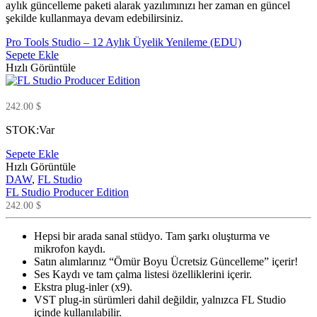
aylık güncelleme paketi alarak yazılımınızı her zaman en güncel
şekilde kullanmaya devam edebilirsiniz.
Pro Tools Studio – 12 Aylık Üyelik Yenileme (EDU)
Sepete Ekle
Hızlı Görüntüle
242.00
$
STOK:
Var
Sepete Ekle
Hızlı Görüntüle
DAW
,
FL Studio
FL Studio Producer Edition
242.00
$
Hepsi bir arada sanal stüdyo. Tam şarkı oluşturma ve
mikrofon kaydı.
Satın alımlarınız “Ömür Boyu Ücretsiz Güncelleme” içerir!
Ses Kaydı ve tam çalma listesi özelliklerini içerir.
Ekstra plug-inler (x9).
VST plug-in sürümleri dahil değildir, yalnızca FL Studio
içinde kullanılabilir.