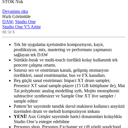
STOK:
Yok
Devamını oku
Hızlı Görüntüle
DAW
,
Studio One
Studio One V5 Artist
88.50
$
Tek bir uygulama içerisinden kompozisyon, kayıt,
prodüksiyon, mix, mastering ve performans yapmanızı
sağlayan tek DAW
Sürükle-bırak ve multi-touch özellikli kolay kullanımlı tek
pencere çalışma ortamı.
Sınırsız ses ve enstrüman kanalı, gelişmiş otomasyon
özellikleri, sanal enstrümanlar, bus ve FX kanalları.
Beş güçlü sanal enstrüman: Impact XT drum sampler,
Presence XT sanal sample-player (15 GB kütüphane ile), Mai
Tai polyphonic analog modelling syth, Mojito monophonic
subtractive synthesizer ve Sample One XT live sampler /
sample editor
Pattern’ler sayesinde tanıdık davul makinesi kullanıcı arayüzü
üzerinden drum ve melodi kompozisyon imkanı
YENİ!
Aux Girişler sayesinde harici donanımları kolaylıkla
Studio One’a entegre edebilme
Presonus shop, Presonus Exchange ve çift yönlü soudcloud