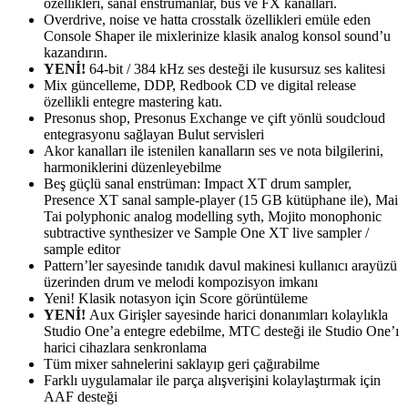
özellikleri, sanal enstrümanlar, bus ve FX kanalları.
Overdrive, noise ve hatta crosstalk özellikleri emüle eden
Console Shaper ile mixlerinize klasik analog konsol sound’u
kazandırın.
YENİ!
64-bit / 384 kHz ses desteği ile kusursuz ses kalitesi
Mix güncelleme, DDP, Redbook CD ve digital release
özellikli entegre mastering katı.
Presonus shop, Presonus Exchange ve çift yönlü soudcloud
entegrasyonu sağlayan Bulut servisleri
Akor kanalları ile istenilen kanalların ses ve nota bilgilerini,
harmoniklerini düzenleyebilme
Beş güçlü sanal enstrüman: Impact XT drum sampler,
Presence XT sanal sample-player (15 GB kütüphane ile), Mai
Tai polyphonic analog modelling syth, Mojito monophonic
subtractive synthesizer ve Sample One XT live sampler /
sample editor
Pattern’ler sayesinde tanıdık davul makinesi kullanıcı arayüzü
üzerinden drum ve melodi kompozisyon imkanı
Yeni! Klasik notasyon için Score görüntüleme
YENİ!
Aux Girişler sayesinde harici donanımları kolaylıkla
Studio One’a entegre edebilme, MTC desteği ile Studio One’ı
harici cihazlara senkronlama
Tüm mixer sahnelerini saklayıp geri çağırabilme
Farklı uygulamalar ile parça alışverişini kolaylaştırmak için
AAF desteği