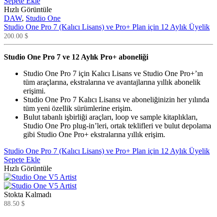
Sepete Ekle
Hızlı Görüntüle
DAW
,
Studio One
Studio One Pro 7 (Kalıcı Lisans) ve Pro+ Plan için 12 Aylık Üyelik
200.00
$
Studio One Pro 7 ve 12 Aylık Pro+ aboneliği
Studio One Pro 7 için Kalıcı Lisans ve Studio One Pro+’ın
tüm araçlarına, ekstralarına ve avantajlarına yıllık abonelik
erişimi.
Studio One Pro 7 Kalıcı Lisansı ve aboneliğinizin her yılında
tüm yeni özellik sürümlerine erişim.
Bulut tabanlı işbirliği araçları, loop ve sample kitaplıkları,
Studio One Pro plug-in’leri, ortak teklifleri ve bulut depolama
gibi Studio One Pro+ ekstralarına yıllık erişim.
Studio One Pro 7 (Kalıcı Lisans) ve Pro+ Plan için 12 Aylık Üyelik
Sepete Ekle
Hızlı Görüntüle
Stokta Kalmadı
88.50
$