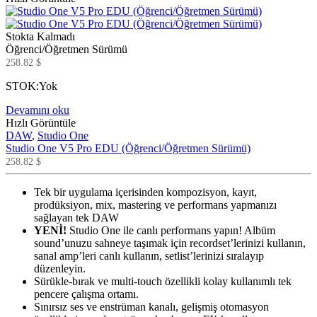
Stokta Kalmadı
Öğrenci/Öğretmen Sürümü
258.82
$
STOK:
Yok
Devamını oku
Hızlı Görüntüle
DAW
,
Studio One
Studio One V5 Pro EDU (Öğrenci/Öğretmen Sürümü)
258.82
$
Tek bir uygulama içerisinden kompozisyon, kayıt,
prodüksiyon, mix, mastering ve performans yapmanızı
sağlayan tek DAW
YENİ!
Studio One ile canlı performans yapın! Albüm
sound’unuzu sahneye taşımak için recordset’lerinizi kullanın,
sanal amp’leri canlı kullanın, setlist’lerinizi sıralayıp
düzenleyin.
Sürükle-bırak ve multi-touch özellikli kolay kullanımlı tek
pencere çalışma ortamı.
Sınırsız ses ve enstrüman kanalı, gelişmiş otomasyon