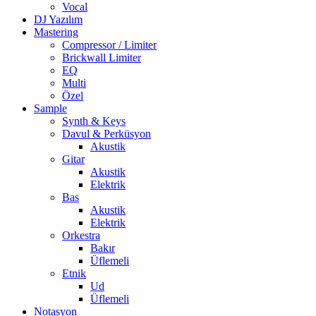
Vocal
DJ Yazılım
Mastering
Compressor / Limiter
Brickwall Limiter
EQ
Multi
Özel
Sample
Synth & Keys
Davul & Perküsyon
Akustik
Gitar
Akustik
Elektrik
Bas
Akustik
Elektrik
Orkestra
Bakır
Üflemeli
Etnik
Ud
Üflemeli
Notasyon