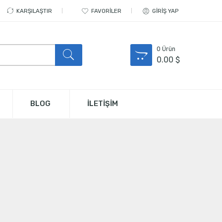
KARŞILAŞTIR
FAVORILER
GIRIŞ YAP
0
Ürün
0.00
$
BLOG
İLETİŞİM