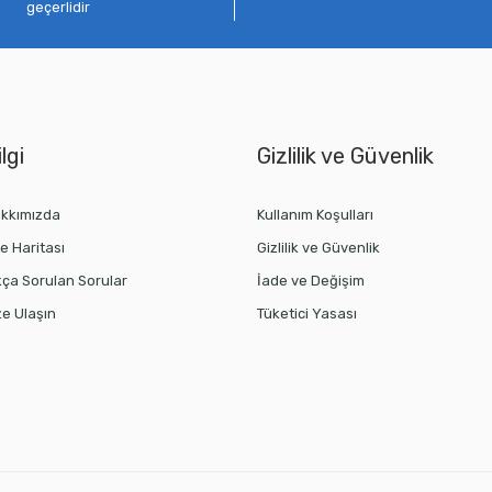
geçerlidir
lgi
Gizlilik ve Güvenlik
kkımızda
Kullanım Koşulları
te Haritası
Gizlilik ve Güvenlik
kça Sorulan Sorular
İade ve Değişim
ze Ulaşın
Tüketici Yasası