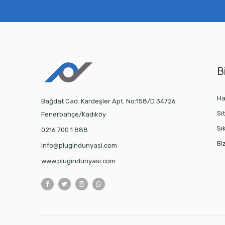
Bi
Ha
Bağdat Cad. Kardeşler Apt. No:158/D 34726
Si
Fenerbahçe/Kadıköy
Sı
0216 700 1 888
Bi
info@plugindunyasi.com
www.plugindunyasi.com