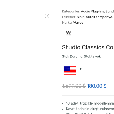
Kategoriler:
Audio Plug-Ins
,
Bund
Etiketler:
Sınırlı Süreli Kampanya
,
Marka:
Waves
Studio Classics Co
Stok Durumu:
Stokta yok
Orijinal
Şu
1,699.00
$
180.00
$
fiyat:
an
1,699.00 $
fiy
10 adet titizlikle modellenmi
Kayıt tarihinin oluşturulması
18