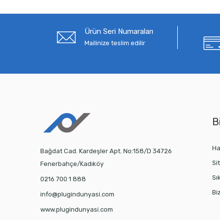
Ürün Seri Numaraları
Mailinize teslim edilir
Bi
Ha
Bağdat Cad. Kardeşler Apt. No:158/D 34726
Si
Fenerbahçe/Kadıköy
Sı
0216 700 1 888
Bi
info@plugindunyasi.com
www.plugindunyasi.com