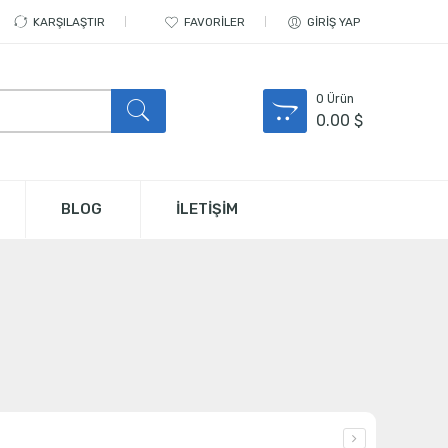
KARŞILAŞTIR
FAVORILER
GIRIŞ YAP
0
Ürün
0.00
$
BLOG
İLETİŞİM