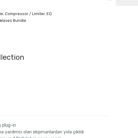
le
,
Compressor / Limiter
,
EQ
Waves Bundle
llection
daki
.
at:
ş plug-in
na yardımcı olan ekipmanlardan yola çıkıldı
0.00 $.