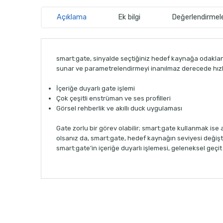
Açıklama
Ek bilgi
Değerlendirmele
smart:gate, sinyalde seçtiğiniz hedef kaynağa odaklanan
sunar ve parametrelendirmeyi inanılmaz derecede hızlı 
İçeriğe duyarlı gate işlemi
Çok çeşitli enstrüman ve ses profilleri
Görsel rehberlik ve akıllı duck uygulaması
Gate zorlu bir görev olabilir; smart:gate kullanmak ise
olsanız da, smart:gate, hedef kaynağın seviyesi değişt
smart:gate’in içeriğe duyarlı işlemesi, geleneksel geçi