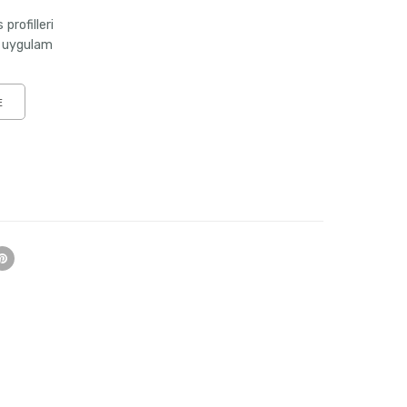
profilleri
ck uygulam
E