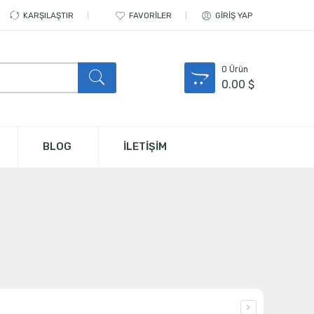
KARŞILAŞTIR
FAVORILER
GIRIŞ YAP
0
Ürün
0.00
$
BLOG
İLETİŞİM