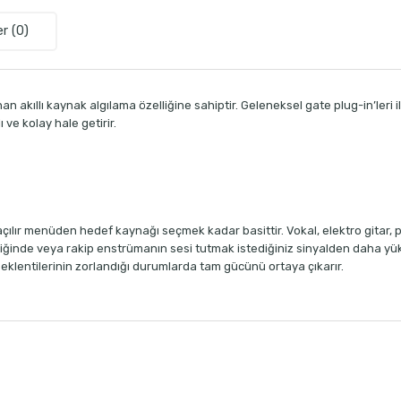
r (0)
 akıllı kaynak algılama özelliğine sahiptir. Geleneksel gate plug-in’leri i
ve kolay hale getirir.
 açılır menüden hedef kaynağı seçmek kadar basittir. Vokal, elektro gitar,
iğinde veya rakip enstrümanın sesi tutmak istediğiniz sinyalden daha yüks
t eklentilerinin zorlandığı durumlarda tam gücünü ortaya çıkarır.