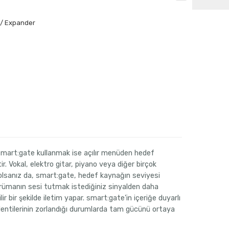
 / Expander
; smart:gate kullanmak ise açılır menüden hedef
. Vokal, elektro gitar, piyano veya diğer birçok
 olsanız da, smart:gate, hedef kaynağın seviyesi
rümanın sesi tutmak istediğiniz sinyalden daha
r bir şekilde iletim yapar. smart:gate’in içeriğe duyarlı
klentilerinin zorlandığı durumlarda tam gücünü ortaya