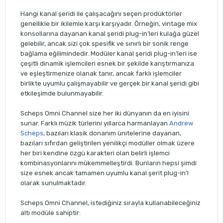
Hangi kanal şeridi ile çalışacağını seçen prodüktörler
genellikle bir ikilemle karşı karşıyadır. Örneğin, vintage mix
konsollarına dayanan kanal şeridi plug-in’leri kulağa güzel
gelebilir, ancak sizi çok spesifik ve sınırlı bir sonik renge
bağlama eğilimindedir. Modüler kanal şeridi plug-in’leri ise
çeşitli dinamik işlemcileri esnek bir şekilde karıştırmanıza
ve eşleştirmenize olanak tanır, ancak farklı işlemciler
birlikte uyumlu çalışmayabilir ve gerçek bir kanal şeridi gibi
etkileşimde bulunmayabilir.
Scheps Omni Channel size her iki dünyanın da en iyisini
sunar. Farklı müzik türlerini yıllarca harmanlayan
Andrew
Scheps
, bazıları klasik donanım ünitelerine dayanan,
bazıları sıfırdan geliştirilen yenilikçi modüller olmak üzere
her biri kendine özgü karakteri olan belirli işlemci
kombinasyonlarını mükemmelleştirdi. Bunların hepsi şimdi
size esnek ancak tamamen uyumlu kanal şerit plug-in’I
olarak sunulmaktadır.
Scheps Omni Channel, istediğiniz sırayla kullanabileceğiniz
altı modüle sahiptir: