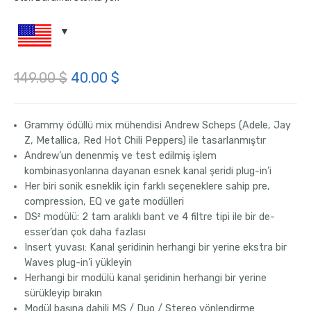
Orijinal
Şu
149.00
$
40.00
$
fiyat:
andaki
149.00 $.
fiyat:
Grammy ödüllü mix mühendisi Andrew Scheps (Adele, Jay
Z, Metallica, Red Hot Chili Peppers) ile tasarlanmıştır
40.00 $.
Andrew’un denenmiş ve test edilmiş işlem
kombinasyonlarına dayanan esnek kanal şeridi plug-in’i
Her biri sonik esneklik için farklı seçeneklere sahip pre,
compression, EQ ve gate modülleri
DS² modülü: 2 tam aralıklı bant ve 4
filtre
tipi ile bir de-
esser’dan çok daha fazlası
Insert yuvası: Kanal şeridinin herhangi bir yerine ekstra bir
Waves plug-in’i yükleyin
Herhangi bir modülü kanal şeridinin herhangi bir yerine
sürükleyip bırakın
Modül başına dahili MS / Duo / Stereo yönlendirme