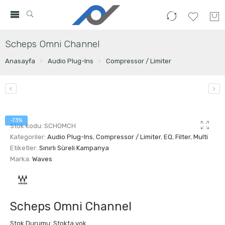
Scheps Omni Channel
Anasayfa
Audio Plug-Ins
Compressor / Limiter
-73%
Stok kodu:
SCHOMCH
Kategoriler:
Audio Plug-Ins
,
Compressor / Limiter
,
EQ
,
Filter
,
Multi
Etiketler:
Sınırlı Süreli Kampanya
Marka:
Waves
Scheps Omni Channel
Stok Durumu:
Stokta yok