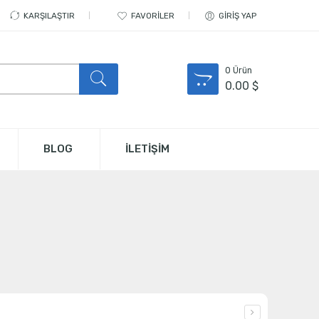
KARŞILAŞTIR
FAVORILER
GIRIŞ YAP
0
Ürün
0.00
$
BLOG
İLETİŞİM