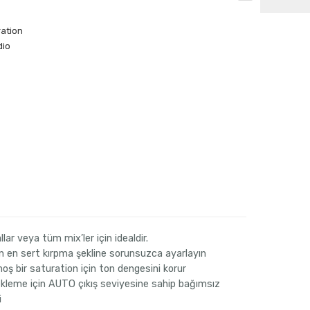
ation
dio
llar veya tüm mix’ler için idealdir.
en sert kırpma şekline sorunsuzca ayarlayın
oş bir saturation için ton dengesini korur
kleme için AUTO çıkış seviyesine sahip bağımsız
i