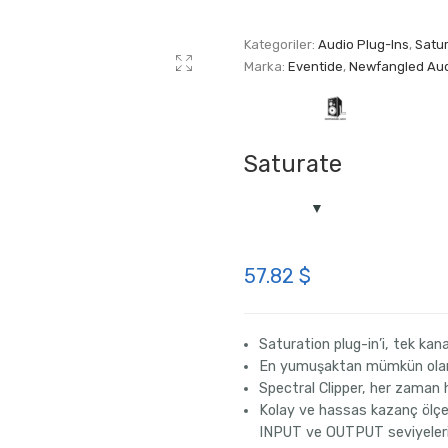
Kategoriler:
Audio Plug-Ins
,
Satur
Marka:
Eventide
,
Newfangled Au
Saturate
57.82
$
Saturation plug-in’i, tek kana
En yumuşaktan mümkün olan 
Spectral Clipper, her zaman h
Kolay ve hassas kazanç ölçe
INPUT ve OUTPUT seviyeler