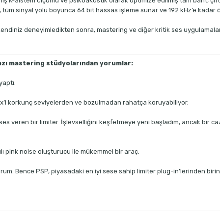
iş K-Sistem ölçümü ve psikoakustik olarak optimize edilmiş tam bant, çift a
üm sinyal yolu boyunca 64 bit hassas işleme sunar ve 192 kHz’e kadar örn
ı kendiniz deneyimledikten sonra, mastering ve diğer kritik ses uygulamalar
azı mastering stüdyolarından yorumlar:
yaptı.
ix’i korkunç seviyelerden ve bozulmadan rahatça koruyabiliyor.
s veren bir limiter. İşlevselliğini keşfetmeye yeni başladım, ancak bir 
lı pink noise oluşturucu ile mükemmel bir araç.
rum. Bence PSP, piyasadaki en iyi sese sahip limiter plug-in’lerinden birin