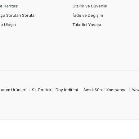
te Haritası
Gizlilik ve Güvenlik
kça Sorulan Sorular
İade ve Değişim
ze Ulaşın
Tüketici Yasası
narım Ürünleri
St. Patrick's Day İndirimi
Sınırlı Süreli Kampanya
Wav