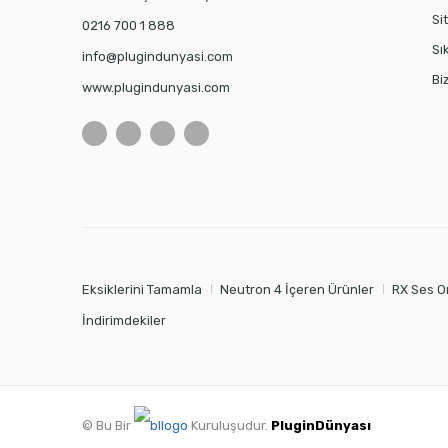
Si
0216 700 1 888
Sı
info@plugindunyasi.com
Bi
www.plugindunyasi.com
Eksiklerini Tamamla
Neutron 4 İçeren Ürünler
RX Ses O
İndirimdekiler
© Bu Bir
Kuruluşudur.
PluginDünyası