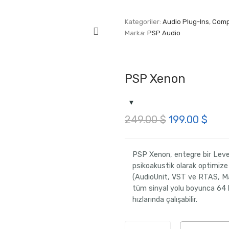
Kategoriler:
Audio Plug-Ins
,
Compr
Marka:
PSP Audio
PSP Xenon
Orijinal
Şu
249.00
$
199.00
$
fiyat:
and
249.00 $.
fiya
PSP Xenon, entegre bir Level
psikoakustik olarak optimize 
199.
(AudioUnit, VST ve RTAS, M
tüm sinyal yolu boyunca 64 
hızlarında çalışabilir.