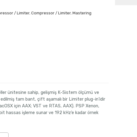
essor / Limiter
,
Compressor / Limiter
,
Mastering
aki
t:
ler ünitesine sahip, gelişmiş K-Sistem ölçümü ve
edilmiş tam bant, çift aşamalı bir Limiter plug-in’idir
00 $.
acOSX için AAX; VST ve RTAS, AAX). PSP Xenon,
bit hassas işleme sunar ve 192 kHz’e kadar örnek