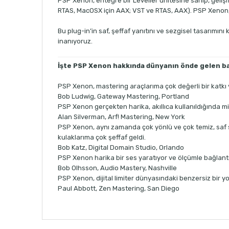
PSP Xenon, entegre bir Leveller ünitesine sahip, gelişm
RTAS, MacOSX için AAX; VST ve RTAS, AAX). PSP Xenon, t
Bu plug-in’in saf, şeffaf yanıtını ve sezgisel tasarımın
inanıyoruz.
İşte PSP Xenon hakkında dünyanın önde gelen b
PSP Xenon, mastering araçlarıma çok değerli bir katkı 
Bob Ludwig, Gateway Mastering, Portland
PSP Xenon gerçekten harika, akıllıca kullanıldığında m
Alan Silverman, Arf! Mastering, New York
PSP Xenon, aynı zamanda çok yönlü ve çok temiz, saf se
kulaklarıma çok şeffaf geldi.
Bob Katz, Digital Domain Studio, Orlando
PSP Xenon harika bir ses yaratıyor ve ölçümle bağlantı
Bob Olhsson, Audio Mastery, Nashville
PSP Xenon, dijital limiter dünyasındaki benzersiz bir yo
Paul Abbott, Zen Mastering, San Diego