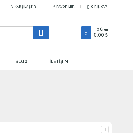
KARŞILAŞTIR
FAVORILER
GIRIŞ YAP
0
Ürün
0.00
$
BLOG
İLETİŞİM