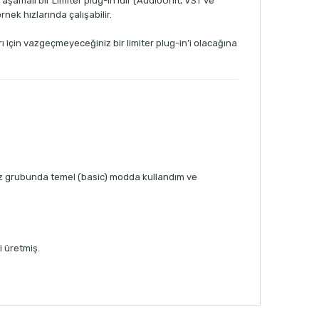
şamalı bir Limiter plug-in’idir (AudioUnit, VST ve
ek hızlarında çalışabilir.
ı için vazgeçmeyeceğiniz bir limiter plug-in’i olacağına
caz grubunda temel (basic) modda kullandım ve
i üretmiş.