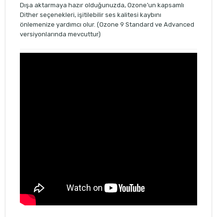
Dışa aktarmaya hazır olduğunuzda, Ozone’un kapsamlı
Dither seçenekleri, işitilebilir ses kalitesi kaybını
önlemenize yardımcı olur. (Ozone 9 Standard ve Advanced
versiyonlarında mevcuttur)