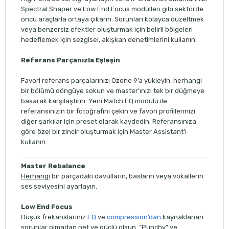
Spectral Shaper ve Low End Focus modülleri gibi sektörde
öncü araçlarla ortaya çıkarın. Sorunları kolayca düzeltmek
veya benzersiz efektler oluşturmak için belirli bölgeleri
hedeflemek için sezgisel, akışkan denetimlerini kullanın.
Referans Parçanızla Eşleşin
Favori referans parçalarınızı Ozone 9’a yükleyin, herhangi
bir bölümü döngüye sokun ve master’ınızı tek bir düğmeye
basarak karşılaştırın. Yeni Match EQ modülü ile
referansınızın bir fotoğrafını çekin ve favori profillerinizi
diğer şarkılar için preset olarak kaydedin. Referansınıza
göre özel bir zincir oluşturmak için Master Assistant’ı
kullanın.
Master
Rebalance
Herhangi
bir parçadaki davulların, basların veya vokallerin
ses seviyesini ayarlayın.
Low End
Focus
Düşük frekanslarınız
EQ
ve
compression’dan
kaynaklanan
sorunlar olmadan net ve güçlü olsun. “Punchy” ve