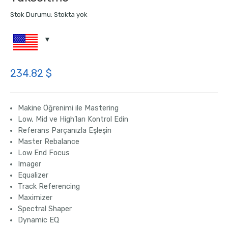
Stok Durumu:
Stokta yok
234.82
$
Makine Öğrenimi ile Mastering
Low, Mid ve High’ları Kontrol Edin
Referans Parçanızla Eşleşin
Master
Rebalance
Low End
Focus
Imager
Equalizer
Track
Referencing
Maximizer
Spectral
Shaper
Dynamic
EQ