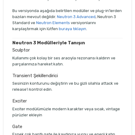
Bu versiyonda aşağıda belirtilen modüller ve plug-in’lerden
bazıları mevcut değildir.
Neutron 3 Advanced
, Neutron 3
Standard ve
Neutron Elements
versiyonlarını
karşılaştırmak için lütfen
buraya tıklayın
.
Neutron 3 Modülleriyle Tanışın
Sculptor
Kullanımı çok kolay bir ses aracıyla rezonansı kaldırın ve
parçalarınıza hareket katın.
Transient Şekillendirici
Sesinizin konturunu değiştirin ve bu gizli silahla attack ve
release’i kontrol edin.
Exciter
Exciter modülümüzle modern karakter veya sıcak, vintage
pürüzler ekleyin
Gate
Esnek çok bantlı gate ile kaydınıza vurgu ve enerji katın.