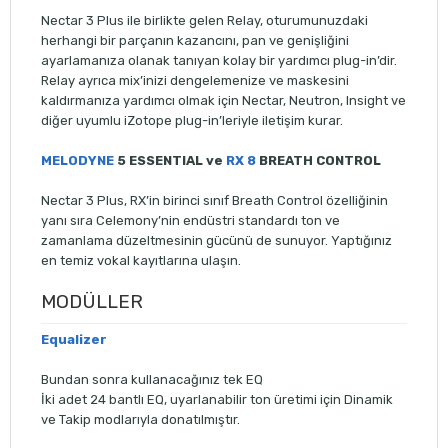
Nectar 3 Plus ile birlikte gelen Relay, oturumunuzdaki
herhangi bir parçanın kazancını, pan ve genişliğini
ayarlamanıza olanak tanıyan kolay bir yardımcı plug-in’dir.
Relay ayrıca mix’inizi dengelemenize ve maskesini
kaldırmanıza yardımcı olmak için Nectar, Neutron, Insight ve
diğer uyumlu iZotope plug-in’leriyle iletişim kurar.
MELODYNE
5 ESSENTIAL ve
RX 8
BREATH CONTROL
Nectar 3 Plus, RX’in birinci sınıf Breath Control özelliğinin
yanı sıra Celemony’nin endüstri standardı ton ve
zamanlama düzeltmesinin gücünü de sunuyor. Yaptığınız
en temiz vokal kayıtlarına ulaşın.
MODÜLLER
Equalizer
Bundan sonra kullanacağınız tek EQ
İki adet 24 bantlı EQ, uyarlanabilir ton üretimi için Dinamik
ve Takip modlarıyla donatılmıştır.