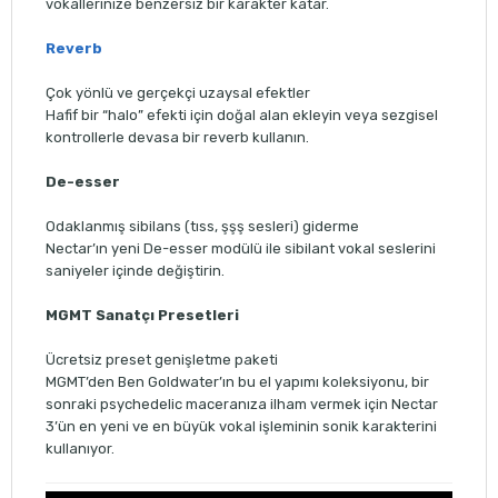
vokallerinize benzersiz bir karakter katar.
Reverb
Çok yönlü ve gerçekçi uzaysal efektler
Hafif bir “halo” efekti için doğal alan ekleyin veya sezgisel
kontrollerle devasa bir reverb kullanın.
De-esser
Odaklanmış sibilans (tıss, şşş sesleri) giderme
Nectar’ın yeni De-esser modülü ile sibilant vokal seslerini
saniyeler içinde değiştirin.
MGMT Sanatçı Presetleri
Ücretsiz preset genişletme paketi
MGMT’den Ben Goldwater’ın bu el yapımı koleksiyonu, bir
sonraki psychedelic maceranıza ilham vermek için Nectar
3’ün en yeni ve en büyük vokal işleminin sonik karakterini
kullanıyor.