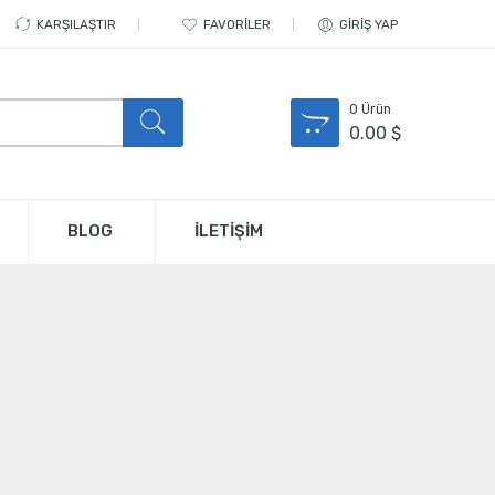
KARŞILAŞTIR
FAVORILER
GIRIŞ YAP
0
Ürün
0.00
$
BLOG
İLETİŞİM