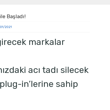
ile Başladı!
01/2021
 girecek markalar
ızdaki acı tadı silecek
 plug-in’lerine sahip