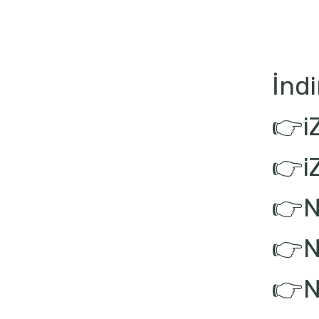
İndi
👉i
👉i
👉N
👉N
👉N