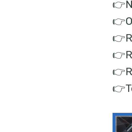
👉N
👉O
👉R
👉R
👉R
👉T