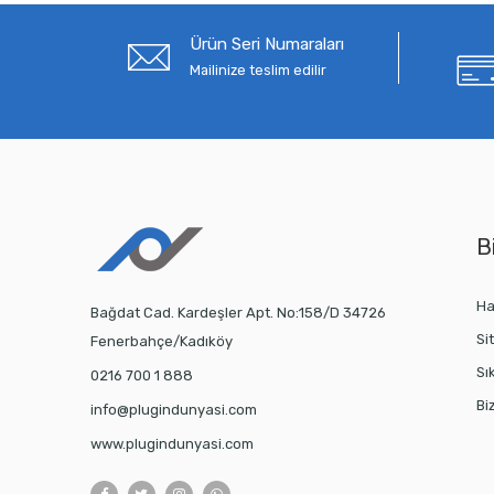
Ürün Seri Numaraları
Mailinize teslim edilir
Bi
Ha
Bağdat Cad. Kardeşler Apt. No:158/D 34726
Si
Fenerbahçe/Kadıköy
Sı
0216 700 1 888
Bi
info@plugindunyasi.com
www.plugindunyasi.com